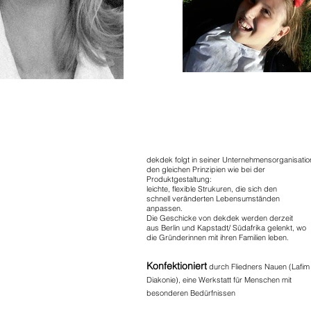
dekdek folgt in seiner Unternehmensorganisatio
den gleichen Prinzipien wie bei der
Produktgestaltung:
leichte, flexible Strukuren, die sich den
schnell veränderten Lebensumständen
anpassen.
Die Geschicke von dekdek werden derzeit
aus Berlin und Kapstadt/ Südafrika gelenkt, wo
die Gründerinnen mit ihren Familien leben.
Konfektioniert
durch Fliedners Nauen (Lafim
Diakonie), eine Werkstatt für Menschen mit
besonderen Bedürfnissen