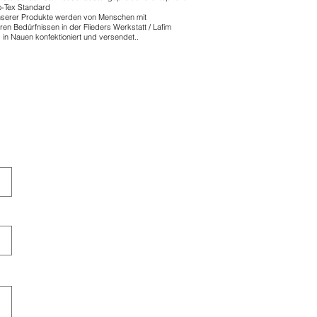
-Tex Standard
nserer Produkte werden von Menschen mit
en Bedürfnissen in der Flieders Werkstatt / Lafim
 in Nauen konfektioniert und versendet..