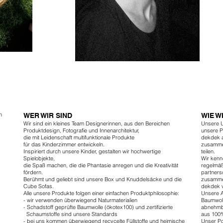
n
WER WIR SIND
WIE W
Wir sind ein kleines Team Designerinnen, aus den Bereichen
Unsere U
Produktdesign, Fotografie und Innenarchitektur,
unsere 
die mit Leidenschaft multifunktionale Produkte
dekdek a
für das Kinderzimmer entwickeln.
zusammen
Inspiriert durch unsere Kinder, gestalten wir hochwertige
teilen.
Spielobjekte,
Wir kenn
die Spaß machen, die die Phantasie anregen und die Kreativität
regelmäß
fördern.
partnersc
Berühmt und geliebt sind unsere Box und Knuddelsäcke und die
zusamm
Cube Sofas.
dekdek v
Alle unsere Produkte folgen einer einfachen Produktphilosophie:
Unsere A
- wir verwenden überwiegend Naturmaterialien
Baumwoll
- Schadstoff geprüfte Baumwolle (ökotex100) und zertifizierte
abnehmba
Schaumstoffe sind unsere Standards
aus 100%
- bei uns kommen überwiegend recycelte Füllstoffe und heimische
Unser Po