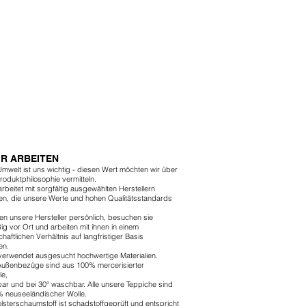
IR ARBEITEN
mwelt ist uns wichtig - diesen Wert möchten wir über
Produktphilosophie vermitteln.
rbeitet mit sorgfältig ausgewählten Herstellern
, die unsere Werte und hohen Qualitätsstandards
en unsere Hersteller persönlich, besuchen sie
ig vor Ort und arbeiten mit ihnen in einem
haftlichen Verhältnis auf langfristiger Basis
en.
erwendet ausgesucht hochwertige Materialien.
ußenbezüge sind aus 100% mercerisierter
e,
r und bei 30° waschbar. Alle unsere Teppiche sind
 neuseeländischer Wolle.
lsterschaumstoff ist schadstoffgeprüft und entspricht