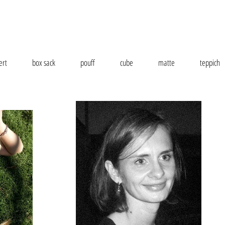
ert
box sack
pouff
cube
matte
teppich